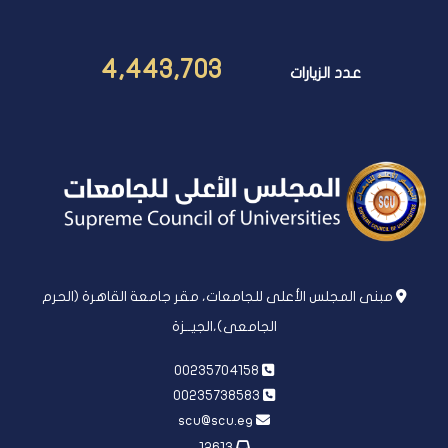
4,443,703
عدد الزيارات
مبنى المجلس الأعلى للجامعات، مقر جامعة القاهرة (الحرم
الجامعى)،الجيــزة
00235704158
00235738583
scu@scu.eg
12613