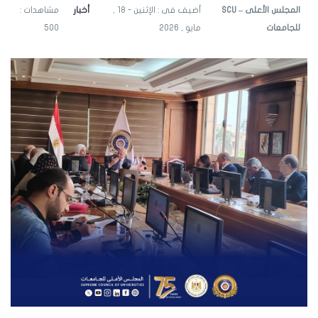
SCU – المجلس الأعلى
أضيف فى : الإثنين - 18 ,
أخبار
مشاهدات :
للجامعات
مايو , 2026
500