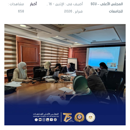
SCU – المجلس الأعلى
أضيف فى : الإثنين - 16 ,
أخبار
مشاهدات :
للجامعات
فبراير , 2026
658