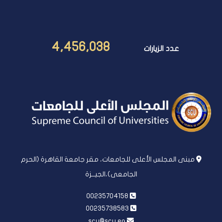
4,456,038
عدد الزيارات
مبنى المجلس الأعلى للجامعات، مقر جامعة القاهرة (الحرم
الجامعى)،الجيــزة
00235704158
00235738583
scu@scu.eg