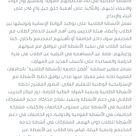
الأنشطة الطلابية في بناء شخصياتهم السوية، وتعميق روح الولاء
والانتماء لديهم، والتأكيد على أهمية خلق جيل واعٍ قادر على
البناء والإبداع.
تعمل الأنشطة الطلابية على توطيد الروابط الإنسانية وتوثيقها بين
الطلاب وأعضاء هيئة التدريس ومن أهم السبل لاندماج الطلاب مع
المجتمع سواء داخل الجامعة أو تأهيلهم للمجتمع بالخارج، كما
تساعد الطلاب في تنفيذ الأنشطة التي تتوافق مع ميولهم
ورغباتهم، فضلا عن المساهمة في الترفيه عن الطلاب فى فترة
الدراسة والمساعدة على اكتساب العديد من المهارات.
تشمل معايير مسابقة "أفضل جامعة للأنشطة الطلابية" بالجامعات
المصرية ثلاثة عشر معيارا، منها مدي توافق خطط الأنشطة مع
الإستراتيجية الوطنية للتعليم العالي، التصور المقترح لخطة
الأنشطة الطلابية وتنمية الموارد المالية اللازمة، دور مراكز التدريب
الطلابي في دعم الأنشطة وتنفيذ نماذج محاكاة، حجم المشاركات
الطلابية في الأنشطة على مستوى الجامعات والكليات، مشاركة
الجامعات في الأنشطة القومية والدولية، دور الجامعات في دعم
الأنشطة للطلاب ذوي الهمم، المشاركات في أنشطة خدمة
المجتمع وتنمية البيئة، قياس رضا الطلاب عن الأنشطة عبر