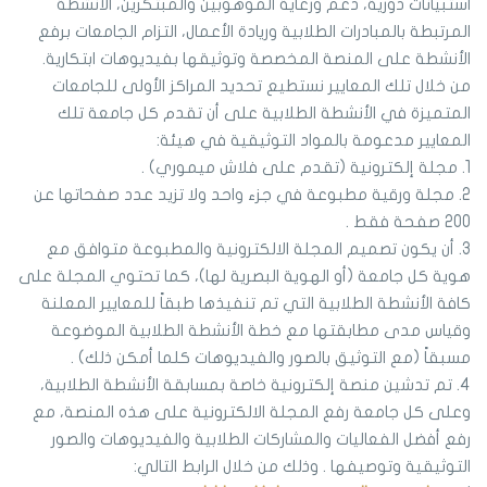
استبيانات دورية، دعم ورعاية الموهوبين والمبتكرين، الأنشطة
المرتبطة بالمبادرات الطلابية وريادة الأعمال، التزام الجامعات برفع
الأنشطة على المنصة المخصصة وتوثيقها بفيديوهات ابتكارية.
من خلال تلك المعايير نستطيع تحديد المراكز الأولى للجامعات
المتميزة في الأنشطة الطلابية على أن تقدم كل جامعة تلك
المعايير مدعومة بالمواد التوثيقية في هيئة:
1. مجلة إلكترونية (تقدم على فلاش ميموري) .
2. مجلة ورقية مطبوعة في جزء واحد ولا تزيد عدد صفحاتها عن
200 صفحة فقط .
3. أن يكون تصميم المجلة الالكترونية والمطبوعة متوافق مع
هوية كل جامعة (أو الهوية البصرية لها)، كما تحتوي المجلة على
كافة الأنشطة الطلابية التي تم تنفيذها طبقاً للمعايير المعلنة
وقياس مدى مطابقتها مع خطة الأنشطة الطلابية الموضوعة
مسبقاً (مع التوثيق بالصور والفيديوهات كلما أمكن ذلك) .
4. تم تدشين منصة إلكترونية خاصة بمسابقة الأنشطة الطلابية،
وعلى كل جامعة رفع المجلة الالكترونية على هذه المنصة، مع
رفع أفضل الفعاليات والمشاركات الطلابية والفيديوهات والصور
التوثيقية وتوصيفها . وذلك من خلال الرابط التالي: