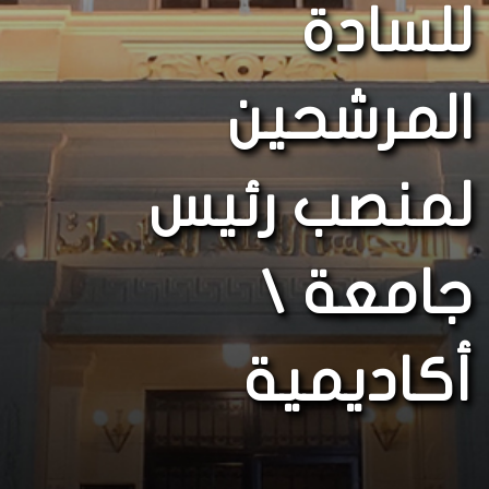
للسادة
المرشحين
لمنصب رئيس
جامعة \
أكاديمية