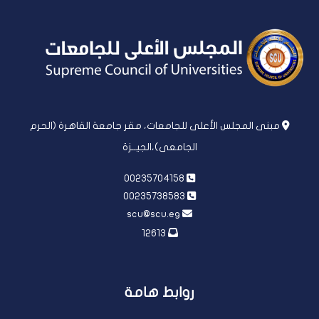
مبنى المجلس الأعلى للجامعات، مقر جامعة القاهرة (الحرم
الجامعى)،الجيــزة
00235704158
00235738583
scu@scu.eg
12613
روابط هامة