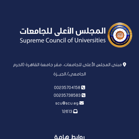
مبنى المجلس الأعلى للجامعات، مقر جامعة القاهرة (الحرم
الجامعى)،الجيــزة
00235704158
00235738583
scu@scu.eg
12613
روابط هامة