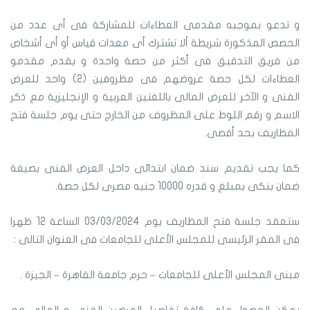
و تدعو بموجبه مقدمى العطاءات للمشاركة فى أى عدد من
الحصص المذكورة شريطة ألا تشترك أى معدات قياس أو أى أشخاص
من فريق التدقيق فى أكثر من حصة واحدة و يقدم مقدمو
العطاءات لكل حصة عروضهم فى مظروفين (2) واحد للعرض
الفنى و الآخر للعرض المالى باللغتين العربية و الإنجليزية مع ذكر
الاسم و رقم اللوط على المظروف من الخارج حتى يوم جلسة فتح
المظاريف بحد أقصى.
كما يجب تقديم سند ضمان ابتدائى داخل العرض الفنى بصيغة
ضمان بنكى بمبلغ و قدره 10000 جنيه مصرى لكل حصة.
ستعقد جلسة فتح المظاريف يوم 03/03/2024 الساعة 12 ظهرا
فى المقر الرئيسى للمجلس الأعلى للجامعات فى العنوان التالى :
مبنى المجلس الأعلى للجامعات – حرم جامعة القاهرة – الجيزة .