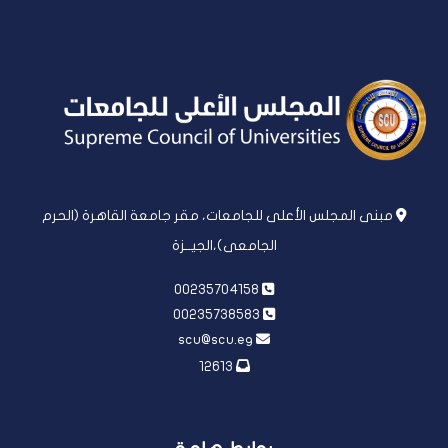
مبنى المجلس الأعلى للجامعات، مقر جامعة القاهرة (الحرم
الجامعى)،الجيــزة
00235704158
00235738583
scu@scu.eg
12613