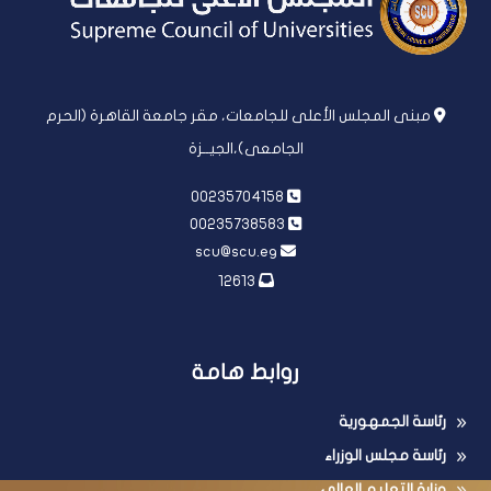
مبنى المجلس الأعلى للجامعات، مقر جامعة القاهرة (الحرم
الجامعى)،الجيــزة
00235704158
00235738583
scu@scu.eg
12613
روابط هامة
رئاسة الجمهورية
رئاسة مجلس الوزراء