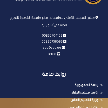
مبنى المجلس الأعلى للجامعات، مقر جامعة القاهرة (الحرم
الجامعى)،الجيــزة
00235704158
00235738583
scu@scu.eg
12613
روابط هامة
رئاسة الجمهورية
رئاسة مجلس الوزراء
وزارة التعليم العالي
بنك المعرفة المصري