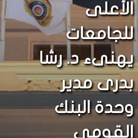
الأعلى
للجامعات
يهنىء د. رشا
بدرى مدير
وحدة البنك
القومي