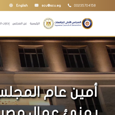
English
scu@scu.eg
00235704158
الرئيسية
عن المجلس
إدارات 
أمين عام المجلس
يهنئ عمال مصر