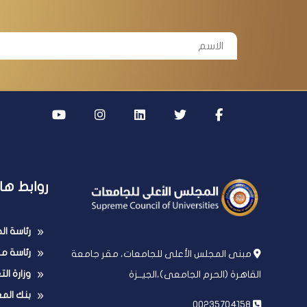
روابط ها
رئاسة ا
رئاسة مج
مبنى المجلس الأعلى للجامعات، مقر جامعة
وزارة ال
القاهرة (الحرم الجامعى)،الجيــزة
بنك الم
00235704158