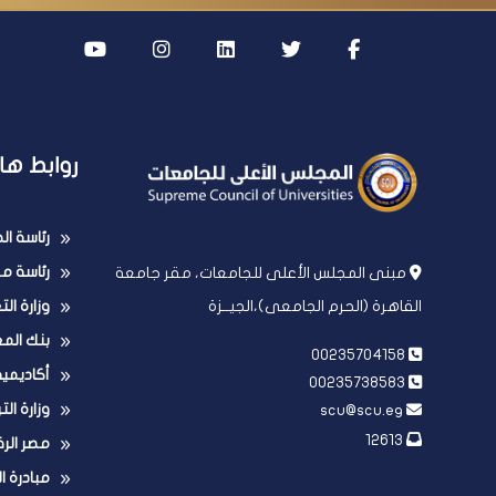
روابط ها
رئاسة ا
رئاسة مج
مبنى المجلس الأعلى للجامعات، مقر جامعة
وزارة ال
القاهرة (الحرم الجامعى)،الجيــزة
بنك الم
00235704158
أكاديمي
00235738583
وزارة الت
scu@scu.eg
12613
مصر الر
مبادرة ا