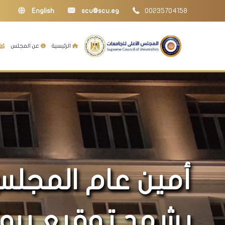
English
scu@scu.eg
00235704158
الرئيسية
عن المجلس
أمين عام المجلس
يشهد توقيع بروت