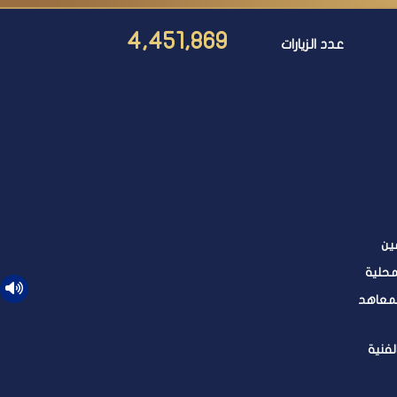
4,451,869
عدد الزيارات
ين
محلية
لمعاهد
لفنية