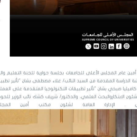
مين عام المجلس الأعلى للجامعات بجلسة حوارية للجنة التعليم والب
 الدراسة المقدمة من السيد النائب/ علاء مصطفى بشان "تأثير تطبيق
ة/ كاميليا صبحي بشان "تأثير تطبيقات التكنولوجيا المتقدمة على العمل
لشئون الابتكاروالبحث العلمي، والدكتور/ شريف كشك نائب الوزير للحو
علمي .
الإدارة العامة لشئون مكتب أمين المجل