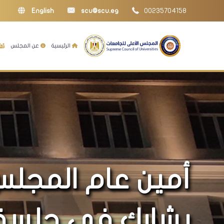
English
scu@scu.eg
00235704158
الرئيسية
عن المجلس
أمين عام المجلس
يشارك فى جلسة ح