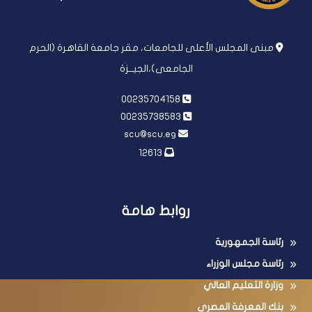
مبنى المجلس الأعلى للجامعات، مقر جامعة القاهرة (الحرم
الجامعى)،الجيــزة
00235704158
00235738583
scu@scu.eg
12613
روابط هامة
رئاسة الجمهورية
رئاسة مجلس الوزراء
وزارة التعليم العالي
بنك المعرفة المصري