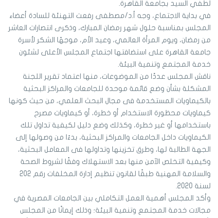
لطفي السيد بجامعة القاهرة.
في بداية الاجتماع، وجه أ.د/مصطفى رفعت التهنئة للسادة أعضاء
المجلس بمناسبة حلول شهر رمضان المبارك، وذكرى انتصارات العاشر
من رمضان، ويوم المرأة العالمي، وعيد الأم، موجهًا الشكر لأسرة
جامعة القاهرة على استضافتها اجتماع المجلس الأعلى لشئون
خدمة المجتمع وتنمية البيئة.
ناقش المجلس عددًا من الموضوعات، منها اعتماد تقرير اللجنة
المشكلة بشأن وضع قائمة موحدة للجامعات والمراكز البحثية
بالكيماويات المستخدمة فى مجال البحث العلمي، من حيث كونها
كيماويات محظورة الاستخدام أو خطرة، أو كيماويات مصرح
باستخدامها أو غير خطرة، وكذلك وضع دليل لكيفية تداول تلك
الكيماويات داخل الجامعات والمراكز البحثية، بدءًا من وصولها إلى
الجهة الطالبة لها، وطرق تخزينها وتداولها فى المعامل البحثية،
وكيفية التخلص الآمن منها بعد الاستهلاك وفقًا لشروط الصحة
والسلامة المهنية طبقًا لقانون تنظيم إدارة المخلفات رقم 202
لسنة 2020.
وأكد المجلس أهمية العمل التكاملي بين الجامعات المصرية في
مجالات خدمة المجتمع وتنمية البيئة؛ وذلك إيمانًا من المجلس