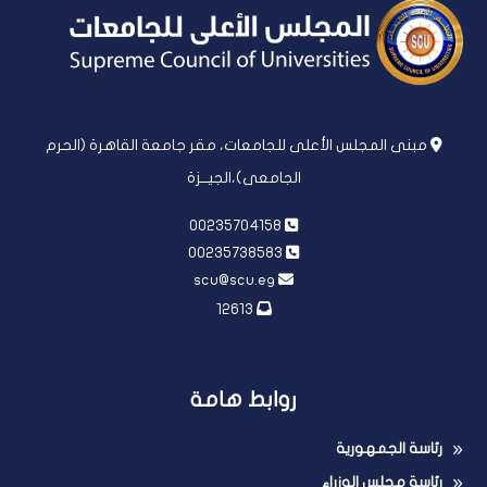
مبنى المجلس الأعلى للجامعات، مقر جامعة القاهرة (الحرم
الجامعى)،الجيــزة
00235704158
00235738583
scu@scu.eg
12613
روابط هامة
رئاسة الجمهورية