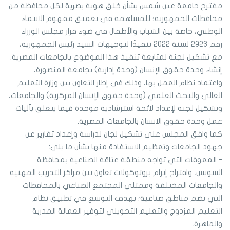
مقترح جامعة عين شمس بشأن خلق هوية بصرية لكل محافظة من
محافظات الجمهورية؛ للمساهمة في تعميق مفهوم الانتماء
الوطني، خاصة بين الشباب والأطفال في ضوء قرار مجلس الوزراء
رقم 2923 لسنة 2022 تنفيذًا لتوجيهات السيد رئيس الجمهورية،
مع تشكيل لجنة لمتابعة تنفيذ هذا الموضوع بالجامعات المصرية.
إنشاء وحدة حقوق الإنسان (وحدة إدارية) بجامعة المنصورة،
واعتماد نظام العمل بها، وذلك في إطار التعاون بين وزارة التعليم
العالي والبحث العلمي (وحدة حقوق الإنسان المركزية) والجامعات،
وتشكيل لجنة لإعداد لائحة استرشادية موحدة فيما يتعلق بآليات
عمل وحدة حقوق الانسان بالجامعات المصرية.
كما وافق المجلس على تشكيل لجان لدراسة وإعداد تقارير عن
جهود الجامعات وتعظيم الاستفادة منها بشأن ما يلي:
- المعوقات التي تواجه منطقة عتاقة الصناعية بمحافظة
السويس، واقتراح إبرام بروتوكولات تعاون بين مراكز التدريب المهنية
والجامعات المختلفة وممثلي المجتمع الصناعي بالمحافظات
التي تضم مناطق صناعية؛ بهدف التوسع في تطبيق نظام
التعليم المزدوج والتعليم التحويلي لتوفير العمالة المدربة
والماهرة.