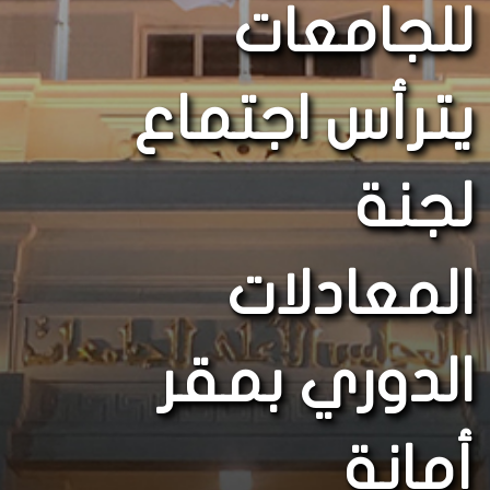
للجامعات
يترأس اجتماع
لجنة
المعادلات
الدوري بمقر
أمانة