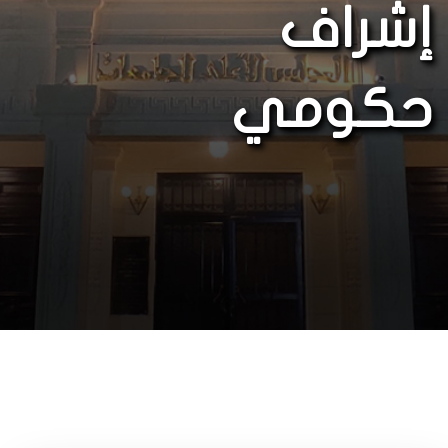
إشراف
حكومي