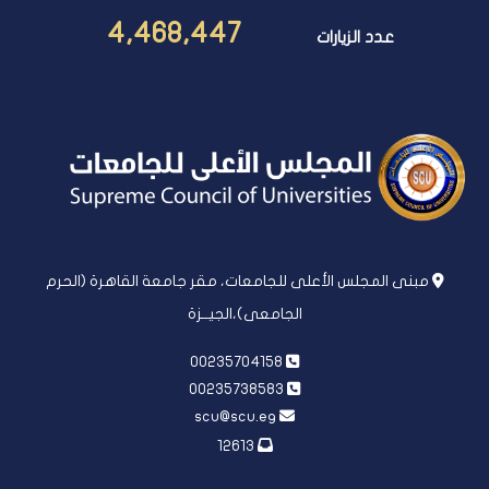
4,468,447
عدد الزيارات
مبنى المجلس الأعلى للجامعات، مقر جامعة القاهرة (الحرم
الجامعى)،الجيــزة
00235704158
00235738583
scu@scu.eg
12613