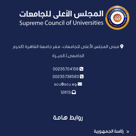
مبنى المجلس الأعلى للجامعات، مقر جامعة القاهرة (الحرم
الجامعى)،الجيــزة
00235704158
00235738583
scu@scu.eg
12613
روابط هامة
رئاسة الجمهورية