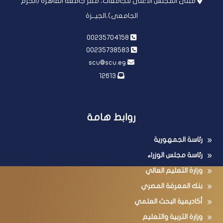
مبنى المجلس الأعلى للجامعات، مقر جامعة القاهرة (الحرم
الجامعى)،الجيــزة
00235704158
00235738583
scu@scu.eg
12613
روابط هامة
رئاسة الجمهورية
رئاسة مجلس الوزراء
وزارة التعليم العالي
بنك المعرفة المصري
أكاديمية البحث العلمي
وزارة التربية والتعليم