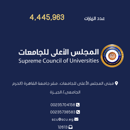
4,445,963
عدد الزيارات
مبنى المجلس الأعلى للجامعات، مقر جامعة القاهرة (الحرم
الجامعى)،الجيــزة
00235704158
00235738583
scu@scu.eg
12613