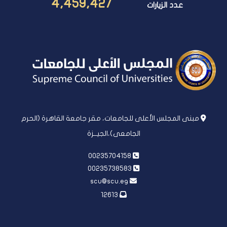
4,459,427
عدد الزيارات
مبنى المجلس الأعلى للجامعات، مقر جامعة القاهرة (الحرم
الجامعى)،الجيــزة
00235704158
00235738583
scu@scu.eg
12613