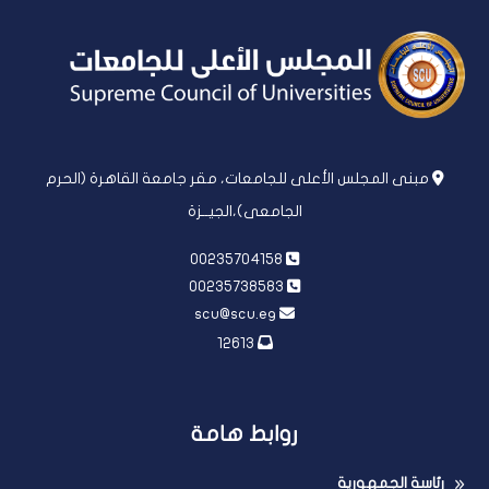
مبنى المجلس الأعلى للجامعات، مقر جامعة القاهرة (الحرم
الجامعى)،الجيــزة
00235704158
00235738583
scu@scu.eg
12613
روابط هامة
رئاسة الجمهورية