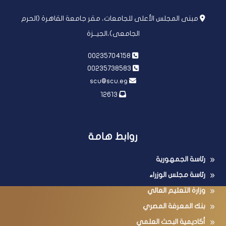
مبنى المجلس الأعلى للجامعات، مقر جامعة القاهرة (الحرم
الجامعى)،الجيــزة
00235704158
00235738583
scu@scu.eg
12613
روابط هامة
رئاسة الجمهورية
رئاسة مجلس الوزراء
وزارة التعليم العالي
بنك المعرفة المصري
أكاديمية البحث العلمي