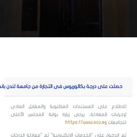
حصلت على درجة بكالوريوس فى التجارة من جامعة لندن بانج
للاطلاع على المستندات المطلوبة والمقابل المادى
لإجراءات المعادلة، يرجى زيارة بوابة المجلس الأعلى
للجامعات
https://www.scu.eg
ثم الدخول على "الخدمات الإلكترونية" ثم "معادلة الدرجات