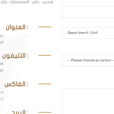
فنجيب علي الاستفسارات بكل و
العنوان :
مب
الج
التليفون :
58
83
الفاكس :
+)
+)
البريد :