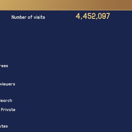
4,452,097
Number of visits
rees
eviewers
 Search
 Private
utes