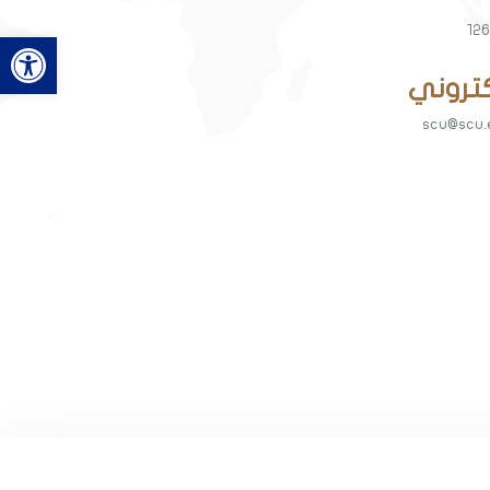
126
Open toolbar
scu@scu.