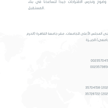
ضوح وندرس الاقتراحات جيدا لتساعدنا في بناء
المستقبل..
نى المجلس الأعلى للجامعات، مقر جامعة القاهرة (الحرم
امعى)،الجيــزة
002357041
002357385
35704158 (202
35728722 (202