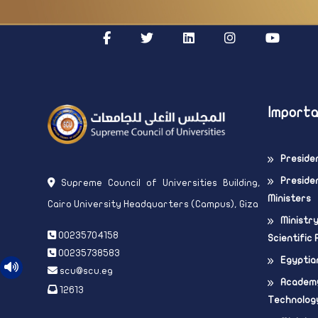
Importa
Preside
Presiden
Supreme Council of Universities Building,
Ministers
Cairo University Headquarters (Campus), Giza
Ministr
00235704158
Scientific
00235738583
Egyptia
scu@scu.eg
Academy
12613
Technolog