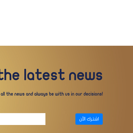
 the latest news
ll the news and always be with us in our decisions!
اشترك الآن