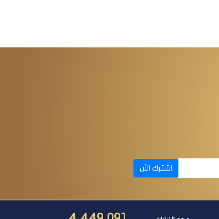
اشترك الآن
4,449,091