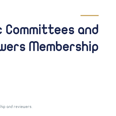
ic Committees and
wers Membership
hip and reviewers.