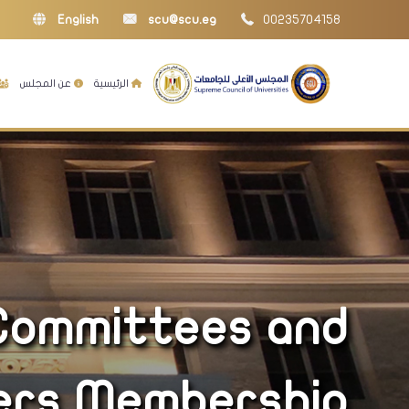
English
scu@scu.eg
00235704158
الرئيسية
عن المجلس
 Committees and
ers Membership