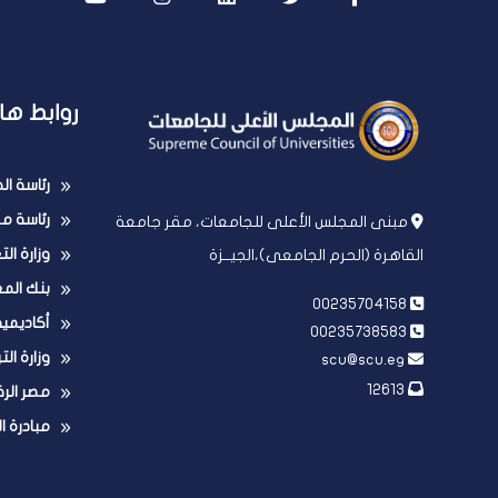
روابط ها
رئاسة ا
رئاسة مج
مبنى المجلس الأعلى للجامعات، مقر جامعة
وزارة ال
القاهرة (الحرم الجامعى)،الجيــزة
بنك الم
00235704158
أكاديمي
00235738583
وزارة الت
scu@scu.eg
12613
مصر الر
مبادرة ا