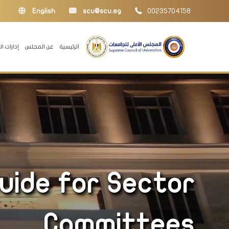
English
scu@scu.eg
00235704158
الرئيسية
عن المجلس
إدارات 
Guide for Sector
Committees