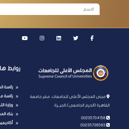
روابط ها
رئاسة ا
رئاسة مج
مبنى المجلس الأعلى للجامعات، مقر جامعة
وزارة ال
القاهرة (الحرم الجامعى)،الجيــزة
بنك الم
00235704158
أكاديمي
00235738583