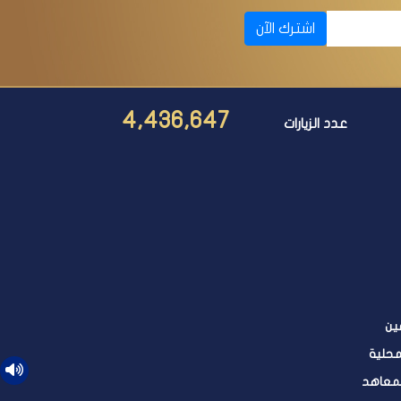
اشترك الآن
4,436,647
عدد الزيارات
ين
محلية
لمعاهد