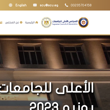
English
scu@scu.eg
00235704158
الرئيسية
عن المجلس
الأعلى للجامعات
يونيو 2023