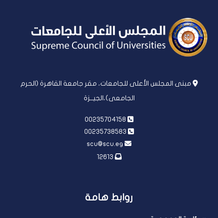
مبنى المجلس الأعلى للجامعات، مقر جامعة القاهرة (الحرم
الجامعى)،الجيــزة
00235704158
00235738583
scu@scu.eg
12613
روابط هامة