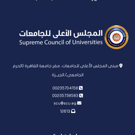
مبنى المجلس الأعلى للجامعات، مقر جامعة القاهرة (الحرم
الجامعى)،الجيــزة
00235704158
00235738583
scu@scu.eg
12613