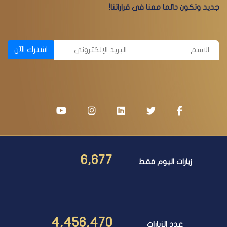
جديد وتكون دائما معنا فى قراراتنا!
اشترك الآن
6,677
زيارات اليوم فقط
4,456,470
عدد الزيارات