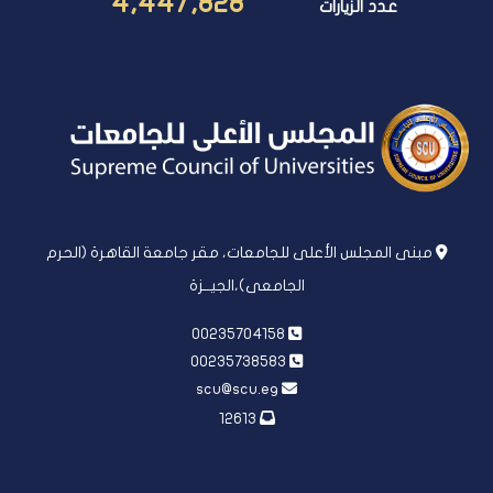
4,447,828
عدد الزيارات
مبنى المجلس الأعلى للجامعات، مقر جامعة القاهرة (الحرم
الجامعى)،الجيــزة
00235704158
00235738583
scu@scu.eg
12613