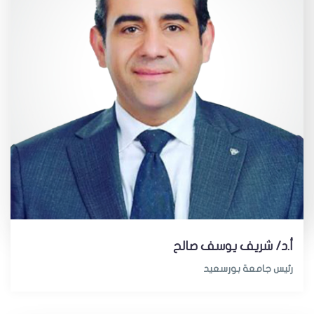
أ.د/ شريف يوسف صالح
رئيس جامعة بورسعيد