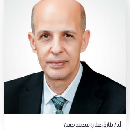
أ.د/ طارق علي محمد حسن