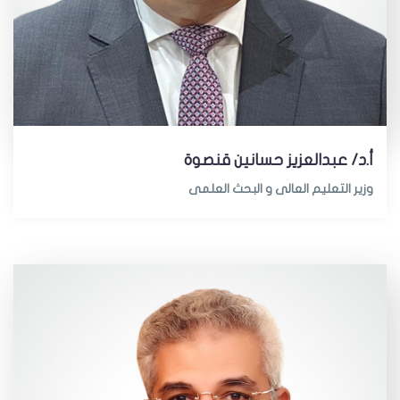
أ.د/ عبدالعزيز حسانين قنصوة
وزير التعليم العالى و البحث العلمى