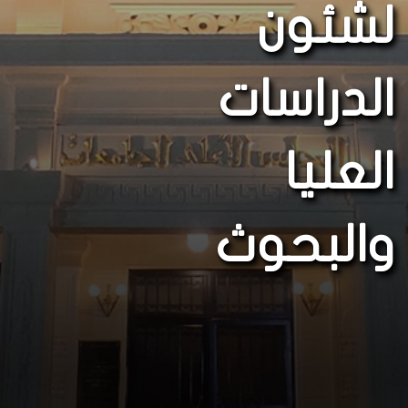
لشئون
الدراسات
العليا
والبحوث