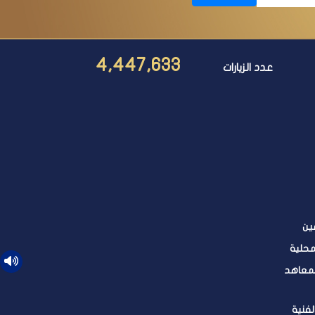
4,447,633
عدد الزيارات
ين
محلية
لمعاهد
لفنية