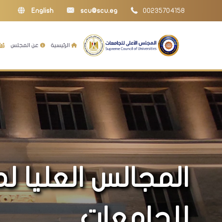
English
scu@scu.eg
00235704158
الرئيسية
عن المجلس
المجالس العليا ل
للجامعات