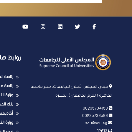
روابط ها
رئاسة ا
رئاسة مج
مبنى المجلس الأعلى للجامعات، مقر جامعة
وزارة ال
القاهرة (الحرم الجامعى)،الجيــزة
بنك الم
00235704158
أكاديمي
00235738583
وزارة الت
scu@scu.eg
12613
مصر الر