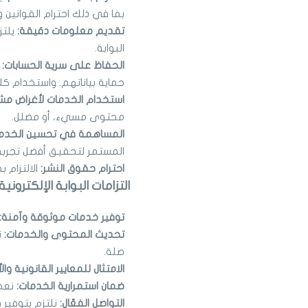
بما في ذلك احترام القوانين وا
تقديم معلومات دقيقة:
يلت
البوابة.
الحفاظ على سرية الحسابات:
حماية بياناتهم. واستخدام ك
استخدام الخدمات لأغراض مش
محتوى مسيء، أو مضلل.
المساهمة في تحسين الخدم
المستمر لتحقيق أفضل تجربة 
احترام حقوق النشر:
الالتزام 
التزامات البوابة الإلكترون
توفير خدمات موثوقة وآمنة:
تحديث المحتوى والخدمات:
ن
صلة.
الامتثال للمعايير القانونية وال
ضمان استمرارية الخدمات:
نعم
التواصل الفعّال:
نلتزم بتوفير 