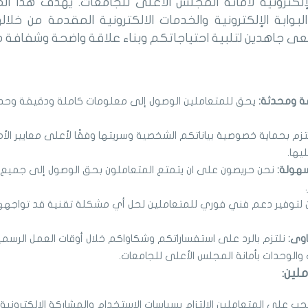
إلكترونية لأمانة المجلس الأعلى للجامعات. يهدف هذا ا
لبوابة الإلكترونية والخدمات الالكترونية المقدمة من خلال
عى جاهدين لتلبية احتياجاتكم وبناء علاقة واضحة وشفافة م
ة ومحدثة:
يحق للمتعاملين الوصول إلى معلومات كاملة ودقيقة وحد
تزم بحماية خصوصية بياناتكم الشخصية وسريتها وفقًا لأعلى معايير الأمان
يها.
سهولة:
نحن حريصون على ان يتمتع المتعاملون بحق الوصول إلى جميع ال
توفير دعم فني فوري للمتعاملين لحل أي مشكلة تقنية قد تواجههم أث
اوى:
نلتزم بالرد على استفساراتكم وشكاواكم خلال أوقات العمل الرسمي
والوحدات بأمانة المجلس الأعلى للجامعات.
لين:
جب على المتعاملين الالتزام بسياسات الاستخدام والمشاركة الالكتروني