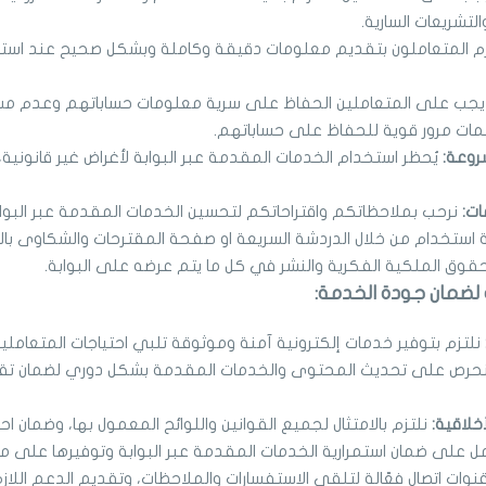
لتشريعات السارية.
زم المتعاملون بتقديم معلومات دقيقة وكاملة وبشكل صحيح عند استخ
يجب على المتعاملين الحفاظ على سرية معلومات حساباتهم وعدم مشار
لمات مرور قوية للحفاظ على حساباتهم.
روعة:
يُحظر استخدام الخدمات المقدمة عبر البوابة لأغراض غير قانونية،
ات:
نرحب بملاحظاتكم واقتراحاتكم لتحسين الخدمات المقدمة عبر البوا
استخدام من خلال الدردشة السريعة او صفحة المقترحات والشكاوى بالب
بحقوق الملكية الفكرية والنشر في كل ما يتم عرضه على البوابة.
ية لضمان جودة الخدمة:
نلتزم بتوفير خدمات إلكترونية آمنة وموثوقة تلبي احتياجات المتعامل
حرص على تحديث المحتوى والخدمات المقدمة بشكل دوري لضمان تق
أخلاقية:
نلتزم بالامتثال لجميع القوانين واللوائح المعمول بها، وضمان 
ل على ضمان استمرارية الخدمات المقدمة عبر البوابة وتوفيرها على مدا
قنوات اتصال فعّالة لتلقي الاستفسارات والملاحظات، وتقديم الدعم اللاز