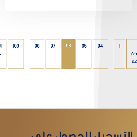
…
…
96
1
94
95
97
98
100
ا
حة
»
قة
التسجيل للحصول على