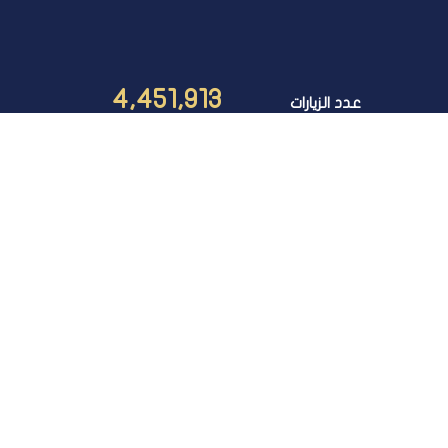
4,451,913
عدد الزيارات
مبنى المجلس الأعلى للجامعات، مقر جامعة القاهرة (الحرم
الجامعى)،الجيــزة
00235704158
00235738583