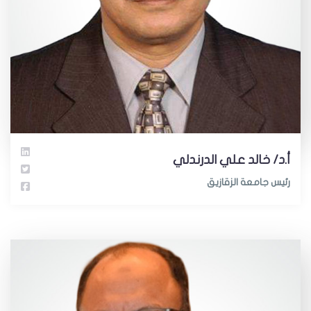
أ.د/ خالد علي الدرندلي
رئيس جامعة الزقازيق