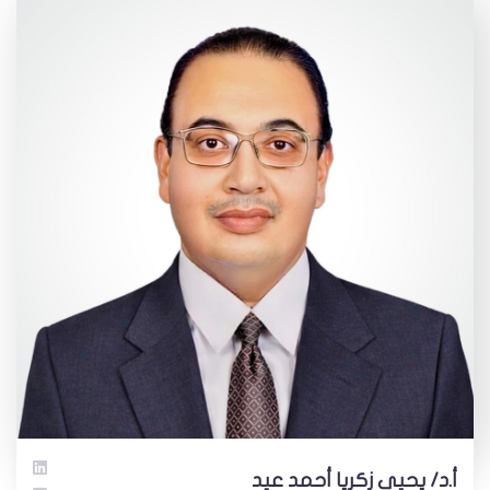
أ.د/ يحيى زكريا أحمد عيد