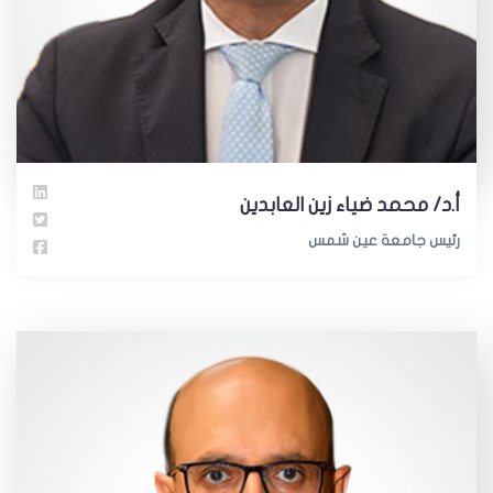
أ.د/ محمد ضياء زين العابدين
رئيس جامعة عين شمس