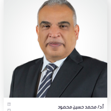
أ.د/ محمد حسين محمود