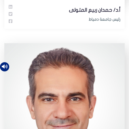
أ.د/ حمدان ربيع المتولى
رئيس جامعة دمياط