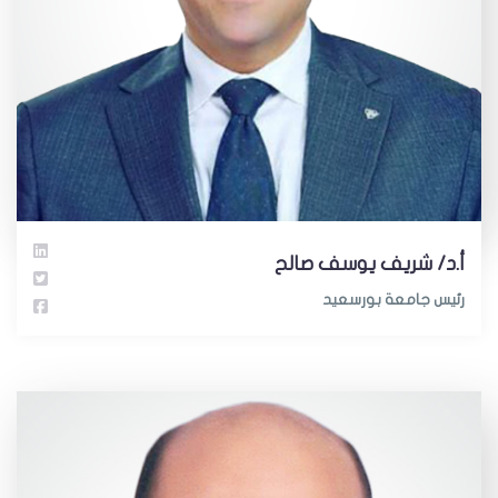
أ.د/ شريف يوسف صالح
رئيس جامعة بورسعيد